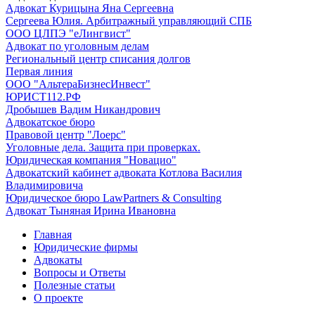
Адвокат Курицына Яна Сергеевна
Сергеева Юлия. Арбитражный управляющий СПБ
ООО ЦЛПЭ "еЛингвист"
Адвокат по уголовным делам
Региональный центр списания долгов
Первая линия
ООО "АльтераБизнесИнвест"
ЮРИСТ112.РФ
Дробышев Вадим Никандрович
Адвокатское бюро
Правовой центр "Лоерс"
Уголовные дела. Защита при проверках.
Юридическая компания "Новацио"
Адвокатский кабинет адвоката Котлова Василия
Владимировича
Юридическое бюро LawPartners & Consulting
Адвокат Тыняная Ирина Ивановна
Главная
Юридические фирмы
Адвокаты
Вопросы и Ответы
Полезные статьи
О проекте