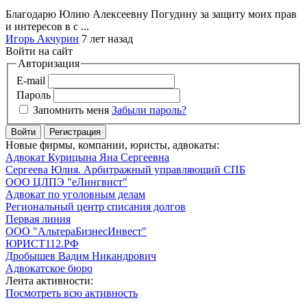
Благодарю Юлию Алексеевну Погудину за защиту моих прав
и интересов в с ...
Игорь Акчурин
7 лет назад
Войти на сайт
Авторизация
E-mail
Пароль
Запомнить меня
Забыли пароль?
Войти
Регистрация
Новые фирмы, компании, юристы, адвокаты:
Адвокат Курицына Яна Сергеевна
Сергеева Юлия. Арбитражный управляющий СПБ
ООО ЦЛПЭ "еЛингвист"
Адвокат по уголовным делам
Региональный центр списания долгов
Первая линия
ООО "АльтераБизнесИнвест"
ЮРИСТ112.РФ
Дробышев Вадим Никандрович
Адвокатское бюро
Лента активности:
Посмотреть всю активность