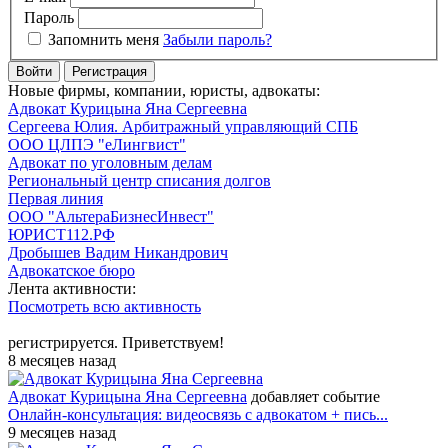
Пароль
Запомнить меня
Забыли пароль?
Войти
Регистрация
Новые фирмы, компании, юристы, адвокаты:
Адвокат Курицына Яна Сергеевна
Сергеева Юлия. Арбитражный управляющий СПБ
ООО ЦЛПЭ "еЛингвист"
Адвокат по уголовным делам
Региональный центр списания долгов
Первая линия
ООО "АльтераБизнесИнвест"
ЮРИСТ112.РФ
Дробышев Вадим Никандрович
Адвокатское бюро
Лента активности:
Посмотреть всю активность
регистрируется. Приветствуем!
8 месяцев назад
Адвокат Курицына Яна Сергеевна
добавляет событие
Онлайн-консультация: видеосвязь с адвокатом + пись...
9 месяцев назад