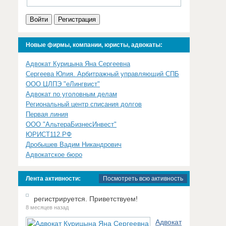
Войти
Регистрация
Новые фирмы, компании, юристы, адвокаты:
Адвокат Курицына Яна Сергеевна
Сергеева Юлия. Арбитражный управляющий СПБ
ООО ЦЛПЭ "еЛингвист"
Адвокат по уголовным делам
Региональный центр списания долгов
Первая линия
ООО "АльтераБизнесИнвест"
ЮРИСТ112.РФ
Дробышев Вадим Никандрович
Адвокатское бюро
Лента активности:
Посмотреть всю активность
регистрируется. Приветствуем!
8 месяцев назад
Адвокат