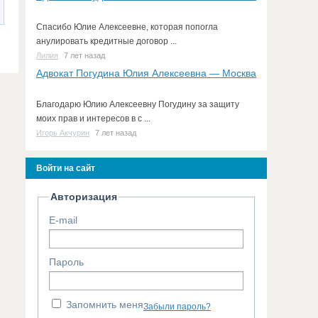
Спасибо Юлие Алексеевне, которая попогла
анулировать кредитные договор ...
Лилия
7 лет назад
Адвокат Погудина Юлия Алексеевна — Москва
Благодарю Юлию Алексеевну Погудину за защиту
моих прав и интересов в с ...
Игорь Акчурин
7 лет назад
Войти на сайт
Авторизация
E-mail
Пароль
Запомнить меня
Забыли пароль?