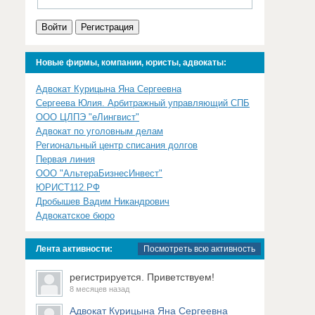
Войти
Регистрация
Новые фирмы, компании, юристы, адвокаты:
Адвокат Курицына Яна Сергеевна
Сергеева Юлия. Арбитражный управляющий СПБ
ООО ЦЛПЭ "еЛингвист"
Адвокат по уголовным делам
Региональный центр списания долгов
Первая линия
ООО "АльтераБизнесИнвест"
ЮРИСТ112.РФ
Дробышев Вадим Никандрович
Адвокатское бюро
Лента активности:
Посмотреть всю активность
регистрируется. Приветствуем!
8 месяцев назад
Адвокат Курицына Яна Сергеевна