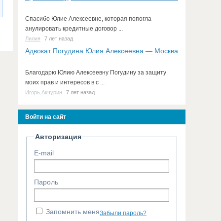
Спасибо Юлие Алексеевне, которая попогла
анулировать кредитные договор ...
Лилия
7 лет назад
Адвокат Погудина Юлия Алексеевна — Москва
Благодарю Юлию Алексеевну Погудину за защиту
моих прав и интересов в с ...
Игорь Акчурин
7 лет назад
Войти на сайт
Авторизация
E-mail
Пароль
Запомнить меня
Забыли пароль?