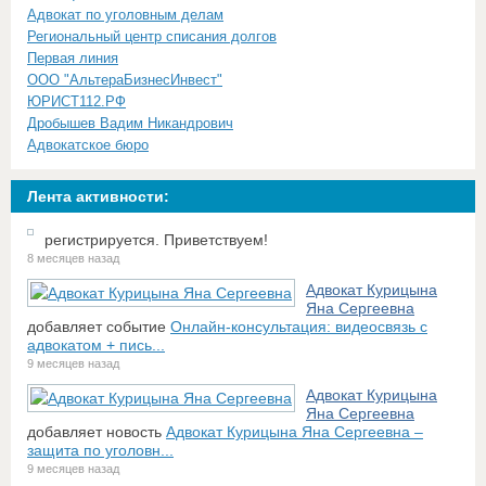
Адвокат по уголовным делам
Региональный центр списания долгов
Первая линия
ООО "АльтераБизнесИнвест"
ЮРИСТ112.РФ
Дробышев Вадим Никандрович
Адвокатское бюро
Лента активности:
регистрируется. Приветствуем!
8 месяцев назад
Адвокат Курицына
Яна Сергеевна
добавляет событие
Онлайн-консультация: видеосвязь с
адвокатом + пись...
9 месяцев назад
Адвокат Курицына
Яна Сергеевна
добавляет новость
Адвокат Курицына Яна Сергеевна –
защита по уголовн...
9 месяцев назад