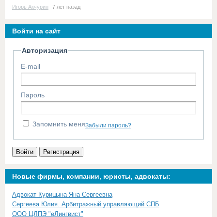
Игорь Акчурин
7 лет назад
Войти на сайт
Авторизация
E-mail
Пароль
Запомнить меня
Забыли пароль?
Войти
Регистрация
Новые фирмы, компании, юристы, адвокаты:
Адвокат Курицына Яна Сергеевна
Сергеева Юлия. Арбитражный управляющий СПБ
ООО ЦЛПЭ "еЛингвист"