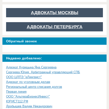
АДВОКАТЫ МОСКВЫ
АДВОКАТЫ ПЕТЕРБУРГА
Обратный звонок
Недавно добавлено:
Адвокат Курицына Яна Сергеевна
Сергеева Юлия. Арбитражный управляющий СПБ
ООО ЦЛПЭ "еЛингвист"
Адвокат по уголовным делам
Региональный центр списания долгов
Первая линия
ООО "АльтераБизнесИнвест"
ЮРИСТ112.РФ
Дробышев Вадим Никандрович