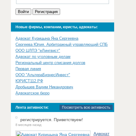
Войти
Регистрация
Новые фирмы, компании, юристы, адвокаты:
Адвокат Курицына Яна Сергеевна
Сергеева Юлия. Арбитражный управляющий СПБ
ООО ЦЛПЭ "еЛингвист"
Адвокат по уголовным делам
Региональный центр списания долгов
Первая линия
ООО "АльтераБизнесИнвест"
ЮРИСТ112.РФ
Дробышев Вадим Никандрович
Адвокатское бюро
Лента активности:
Посмотреть всю активность
регистрируется. Приветствуем!
8 месяцев назад
Адвокат