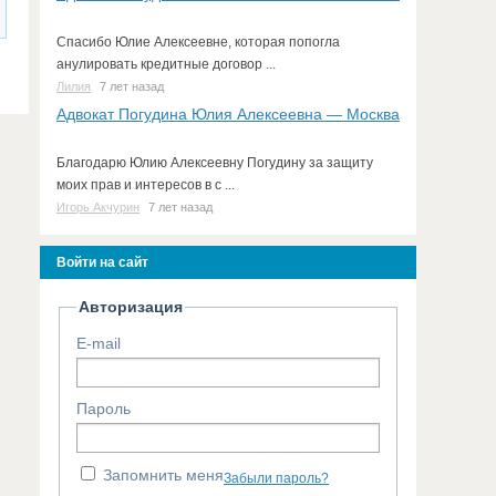
Спасибо Юлие Алексеевне, которая попогла
анулировать кредитные договор ...
Лилия
7 лет назад
Адвокат Погудина Юлия Алексеевна — Москва
Благодарю Юлию Алексеевну Погудину за защиту
моих прав и интересов в с ...
Игорь Акчурин
7 лет назад
Войти на сайт
Авторизация
E-mail
Пароль
Запомнить меня
Забыли пароль?