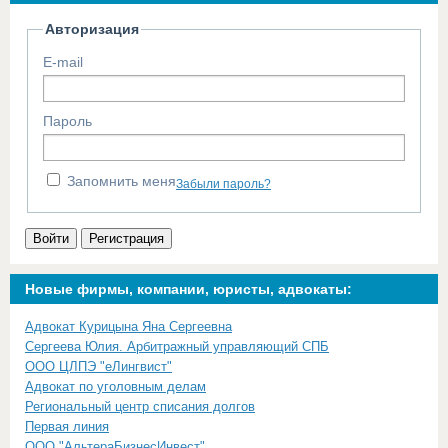
Авторизация
E-mail
Пароль
Запомнить меня
Забыли пароль?
Войти
Регистрация
Новые фирмы, компании, юристы, адвокаты:
Адвокат Курицына Яна Сергеевна
Сергеева Юлия. Арбитражный управляющий СПБ
ООО ЦЛПЭ "еЛингвист"
Адвокат по уголовным делам
Региональный центр списания долгов
Первая линия
ООО "АльтераБизнесИнвест"