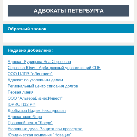
АДВОКАТЫ ПЕТЕРБУРГА
Обратный звонок
Недавно добавлено:
Адвокат Курицына Яна Сергеевна
Сергеева Юлия. Арбитражный управляющий СПБ
ООО ЦЛПЭ "еЛингвист"
Адвокат по уголовным делам
Региональный центр списания долгов
Первая линия
ООО "АльтераБизнесИнвест"
ЮРИСТ112.РФ
Дробышев Вадим Никандрович
Адвокатское бюро
Правовой центр "Лоерс"
Уголовные дела. Защита при проверках.
Юридическая компания "Новацио"