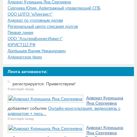
Адвокат Курицына Яна Сергеевна
Сергеева Юлия. Арбитражный управляющий СПБ
ООО ЦЛПЭ "еЛингвист"
Адвокат по уголовным делам
Региональный центр списания долгов
Первая линия
ООО "АльтераБизнесИнвест"
ЮРИСТ112.РФ
Дробышев Вадим Никандрович
Адвокатское бюро
Лента активности:
регистрируется. Приветствуем!
8 месяцев назад
Адвокат Курицына
Яна Сергеевна
добавляет событие
Онлайн-консультация: видеосвязь с
адвокатом + пись...
9 месяцев назад
Адвокат Курицына
Яна Сергеевна