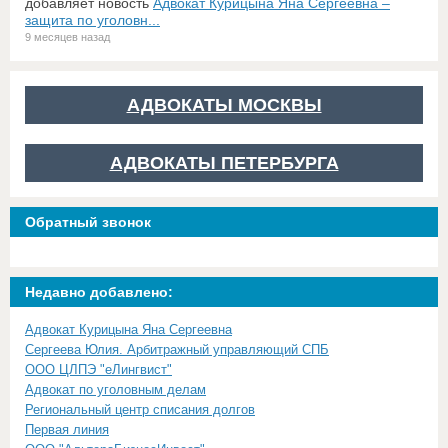
добавляет новость
Адвокат Курицына Яна Сергеевна –
защита по уголовн...
9 месяцев назад
АДВОКАТЫ МОСКВЫ
АДВОКАТЫ ПЕТЕРБУРГА
Обратный звонок
Недавно добавлено:
Адвокат Курицына Яна Сергеевна
Сергеева Юлия. Арбитражный управляющий СПБ
ООО ЦЛПЭ "еЛингвист"
Адвокат по уголовным делам
Региональный центр списания долгов
Первая линия