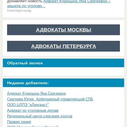
добавляет новость
Адвокат Курицына Яна Сергеевна –
защита по уголовн...
9 месяцев назад
АДВОКАТЫ МОСКВЫ
АДВОКАТЫ ПЕТЕРБУРГА
Обратный звонок
Недавно добавлено:
Адвокат Курицына Яна Сергеевна
Сергеева Юлия. Арбитражный управляющий СПБ
ООО ЦЛПЭ "еЛингвист"
Адвокат по уголовным делам
Региональный центр списания долгов
Первая линия