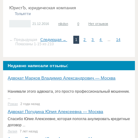
ЮристЪ, юридическая компания
Тольятти
21.12.2016
nikdsn
0
Нет отзывов
← Предыдущая
Следующая →
1
2
3
4
...
14
Показаны 1-15 из 210
Недавно написали отзывы:
Адвокат Марков Владимир Александрович — Москва
Нанимали этого адвоката, это просто профессиональный мошенник.
...
Роман
2 года назад
Адвокат Погудина Юлия Алексеевна — Москва
Спасибо Юлие Алексеевне, которая попогла анулировать кредитные
договор ...
Лилия
7 лет назад