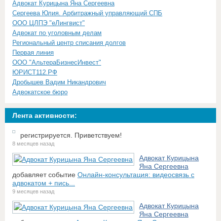
Адвокат Курицына Яна Сергеевна
Сергеева Юлия. Арбитражный управляющий СПБ
ООО ЦЛПЭ "еЛингвист"
Адвокат по уголовным делам
Региональный центр списания долгов
Первая линия
ООО "АльтераБизнесИнвест"
ЮРИСТ112.РФ
Дробышев Вадим Никандрович
Адвокатское бюро
Лента активности:
регистрируется. Приветствуем!
8 месяцев назад
Адвокат Курицына
Яна Сергеевна
добавляет событие
Онлайн-консультация: видеосвязь с
адвокатом + пись...
9 месяцев назад
Адвокат Курицына
Яна Сергеевна