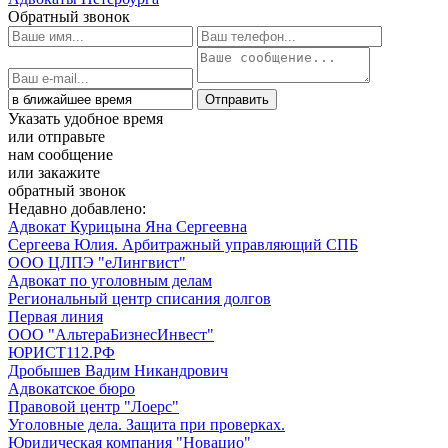
Обратный звонок
Указать удобное время
или отправьте
нам сообщение
или закажите
обратный звонок
Недавно добавлено:
Адвокат Курицына Яна Сергеевна
Сергеева Юлия. Арбитражный управляющий СПБ
ООО ЦЛПЭ "еЛингвист"
Адвокат по уголовным делам
Региональный центр списания долгов
Первая линия
ООО "АльтераБизнесИнвест"
ЮРИСТ112.РФ
Дробышев Вадим Никандрович
Адвокатское бюро
Правовой центр "Лоерс"
Уголовные дела. Защита при проверках.
Юридическая компания "Новацио"