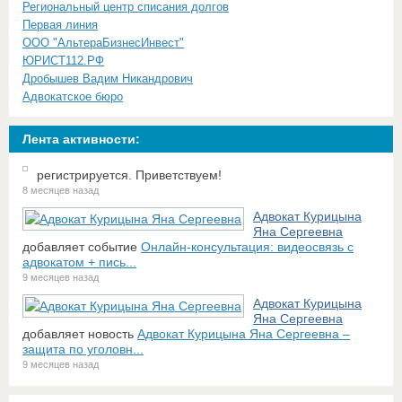
Региональный центр списания долгов
Первая линия
ООО "АльтераБизнесИнвест"
ЮРИСТ112.РФ
Дробышев Вадим Никандрович
Адвокатское бюро
Лента активности:
регистрируется. Приветствуем!
8 месяцев назад
Адвокат Курицына
Яна Сергеевна
добавляет событие
Онлайн-консультация: видеосвязь с
адвокатом + пись...
9 месяцев назад
Адвокат Курицына
Яна Сергеевна
добавляет новость
Адвокат Курицына Яна Сергеевна –
защита по уголовн...
9 месяцев назад