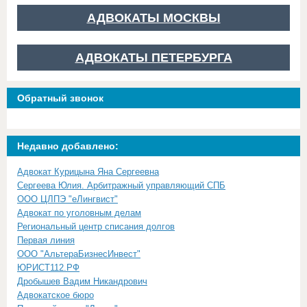
АДВОКАТЫ МОСКВЫ
АДВОКАТЫ ПЕТЕРБУРГА
Обратный звонок
Недавно добавлено:
Адвокат Курицына Яна Сергеевна
Сергеева Юлия. Арбитражный управляющий СПБ
ООО ЦЛПЭ "еЛингвист"
Адвокат по уголовным делам
Региональный центр списания долгов
Первая линия
ООО "АльтераБизнесИнвест"
ЮРИСТ112.РФ
Дробышев Вадим Никандрович
Адвокатское бюро