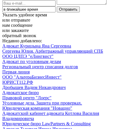
Указать удобное время
или отправьте
нам сообщение
или закажите
обратный звонок
Недавно добавлено:
Адвокат Курицына Яна Сергеевна
Сергеева Юлия. Арбитражный управляющий СПБ
ООО ЦЛПЭ "еЛингвист"
Адвокат по уголовным делам
Региональный центр списания долгов
Первая линия
ООО "АльтераБизнесИнвест"
ЮРИСТ112.РФ
Дробышев Вадим Никандрович
Адвокатское бюро
Правовой центр "Лоерс"
Уголовные дела. Защита при проверках.
Юридическая компания "Новацио"
Адвокатский кабинет адвоката Котлова Василия
Владимировича
Юридическое бюро LawPartners & Consulting
Адвокат Тыняная Ирина Ивановна