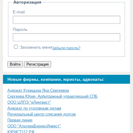
Авторизация
E-mail
Пароль
Запомнить меня
Забыли пароль?
Войти
Регистрация
Новые фирмы, компании, юристы, адвокаты:
Адвокат Курицына Яна Сергеевна
Сергеева Юлия. Арбитражный управляющий СПБ
ООО ЦЛПЭ "еЛингвист"
Адвокат по уголовным делам
Региональный центр списания долгов
Первая линия
ООО "АльтераБизнесИнвест"
ЮРИСТ112.РФ