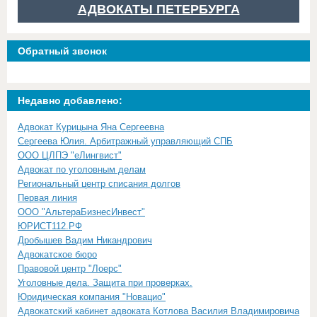
АДВОКАТЫ ПЕТЕРБУРГА
Обратный звонок
Недавно добавлено:
Адвокат Курицына Яна Сергеевна
Сергеева Юлия. Арбитражный управляющий СПБ
ООО ЦЛПЭ "еЛингвист"
Адвокат по уголовным делам
Региональный центр списания долгов
Первая линия
ООО "АльтераБизнесИнвест"
ЮРИСТ112.РФ
Дробышев Вадим Никандрович
Адвокатское бюро
Правовой центр "Лоерс"
Уголовные дела. Защита при проверках.
Юридическая компания "Новацио"
Адвокатский кабинет адвоката Котлова Василия Владимировича