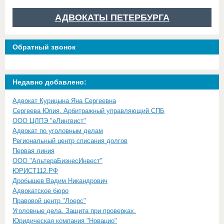
АДВОКАТЫ ПЕТЕРБУРГА
Обратный звонок
Недавно добавлено:
Адвокат Курицына Яна Сергеевна
Сергеева Юлия. Арбитражный управляющий СПБ
ООО ЦЛПЭ "еЛингвист"
Адвокат по уголовным делам
Региональный центр списания долгов
Первая линия
ООО "АльтераБизнесИнвест"
ЮРИСТ112.РФ
Дробышев Вадим Никандрович
Адвокатское бюро
Правовой центр "Лоерс"
Уголовные дела. Защита при проверках.
Юридическая компания "Новацио"