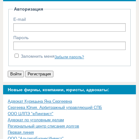
Авторизация
E-mail
Пароль
Запомнить меня
Забыли пароль?
Войти
Регистрация
Новые фирмы, компании, юристы, адвокаты:
Адвокат Курицына Яна Сергеевна
Сергеева Юлия. Арбитражный управляющий СПБ
ООО ЦЛПЭ "еЛингвист"
Адвокат по уголовным делам
Региональный центр списания долгов
Первая линия
ООО "АльтераБизнесИнвест"