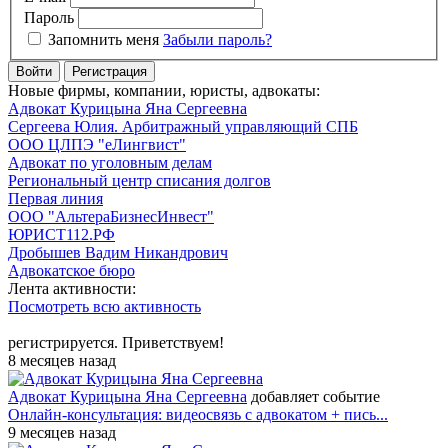
Пароль
Запомнить меня
Забыли пароль?
Войти
Регистрация
Новые фирмы, компании, юристы, адвокаты:
Адвокат Курицына Яна Сергеевна
Сергеева Юлия. Арбитражный управляющий СПБ
ООО ЦЛПЭ "еЛингвист"
Адвокат по уголовным делам
Региональный центр списания долгов
Первая линия
ООО "АльтераБизнесИнвест"
ЮРИСТ112.РФ
Дробышев Вадим Никандрович
Адвокатское бюро
Лента активности:
Посмотреть всю активность
регистрируется. Приветствуем!
8 месяцев назад
Адвокат Курицына Яна Сергеевна
добавляет событие
Онлайн-консультация: видеосвязь с адвокатом + пись...
9 месяцев назад