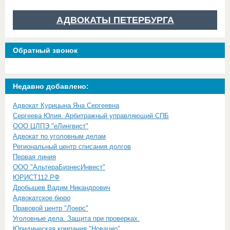
АДВОКАТЫ ПЕТЕРБУРГА
Обратный звонок
Недавно добавлено:
Адвокат Курицына Яна Сергеевна
Сергеева Юлия. Арбитражный управляющий СПБ
ООО ЦЛПЭ "еЛингвист"
Адвокат по уголовным делам
Региональный центр списания долгов
Первая линия
ООО "АльтераБизнесИнвест"
ЮРИСТ112.РФ
Дробышев Вадим Никандрович
Адвокатское бюро
Правовой центр "Лоерс"
Уголовные дела. Защита при проверках.
Юридическая компания "Новацио"