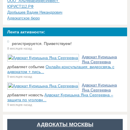
ООО "АльтераБизнесИнвест"
ЮРИСТ112.РФ
Дробышев Вадим Никандрович
Адвокатское бюро
Лента активности:
регистрируется. Приветствуем!
8 месяцев назад
Адвокат Курицына
Яна Сергеевна
добавляет событие
Онлайн-консультация: видеосвязь с
адвокатом + пись...
9 месяцев назад
Адвокат Курицына
Яна Сергеевна
добавляет новость
Адвокат Курицына Яна Сергеевна –
защита по уголовн...
9 месяцев назад
АДВОКАТЫ МОСКВЫ