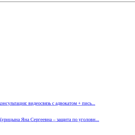
онсультация: видеосвязь с адвокатом + пись...
Курицына Яна Сергеевна – защита по уголовн...