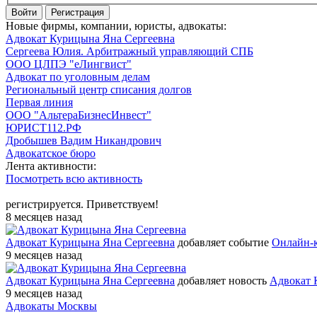
Войти
Регистрация
Новые фирмы, компании, юристы, адвокаты:
Адвокат Курицына Яна Сергеевна
Сергеева Юлия. Арбитражный управляющий СПБ
ООО ЦЛПЭ "еЛингвист"
Адвокат по уголовным делам
Региональный центр списания долгов
Первая линия
ООО "АльтераБизнесИнвест"
ЮРИСТ112.РФ
Дробышев Вадим Никандрович
Адвокатское бюро
Лента активности:
Посмотреть всю активность
регистрируется. Приветствуем!
8 месяцев назад
Адвокат Курицына Яна Сергеевна
добавляет событие
Онлайн-к
9 месяцев назад
Адвокат Курицына Яна Сергеевна
добавляет новость
Адвокат 
9 месяцев назад
Адвокаты Москвы