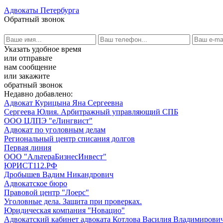
Адвокаты Петербурга
Обратный звонок
Указать удобное время
или отправьте
нам сообщение
или закажите
обратный звонок
Недавно добавлено:
Адвокат Курицына Яна Сергеевна
Сергеева Юлия. Арбитражный управляющий СПБ
ООО ЦЛПЭ "еЛингвист"
Адвокат по уголовным делам
Региональный центр списания долгов
Первая линия
ООО "АльтераБизнесИнвест"
ЮРИСТ112.РФ
Дробышев Вадим Никандрович
Адвокатское бюро
Правовой центр "Лоерс"
Уголовные дела. Защита при проверках.
Юридическая компания "Новацио"
Адвокатский кабинет адвоката Котлова Василия Владимирови