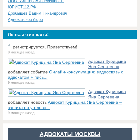
ООО "АльтераБизнесИнвест"
ЮРИСТ112.РФ
Дробышев Вадим Никандрович
Адвокатское бюро
Лента активности:
регистрируется. Приветствуем!
8 месяцев назад
Адвокат Курицына
Яна Сергеевна
добавляет событие
Онлайн-консультация: видеосвязь с
адвокатом + пись...
9 месяцев назад
Адвокат Курицына
Яна Сергеевна
добавляет новость
Адвокат Курицына Яна Сергеевна –
защита по уголовн...
9 месяцев назад
АДВОКАТЫ МОСКВЫ