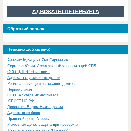
АДВОКАТЫ ПЕТЕРБУРГА
Обратный звонок
Недавно добавлено:
Адвокат Курицына Яна Сергеевна
Сергеева Юлия. Арбитражный управляющий СПБ
ООО ЦЛПЭ "еЛингвист"
Адвокат по уголовным делам
Региональный центр списания долгов
Первая линия
ООО "АльтераБизнесИнвест"
ЮРИСТ112.РФ
Дробышев Вадим Никандрович
Адвокатское бюро
Правовой центр "Лоерс"
Уголовные дела. Защита при проверках.
Юридическая компания "Новацио"